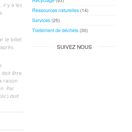
Recyclage
(93)
il y a les
Ressources naturelles
(14)
s.
Services
(25)
Traitement de déchets
(30)
 le billet
SUIVEZ NOUS
 après
e
 doit être
a raison
n. Par
lic) doit