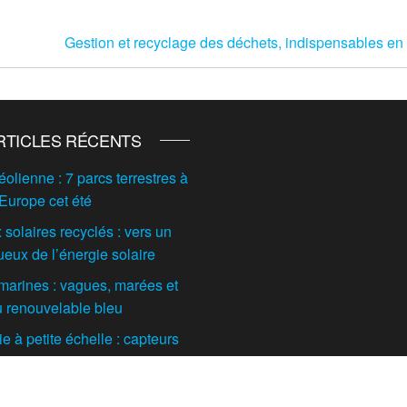
Gestion et recyclage des déchets, indispensables en 
RTICLES RÉCENTS
éolienne : 7 parcs terrestres à
 Europe cet été
solaires recyclés : vers un
ueux de l’énergie solaire
marines : vagues, marées et
du renouvelable bleu
 à petite échelle : capteurs
t maisons individuelles
tes