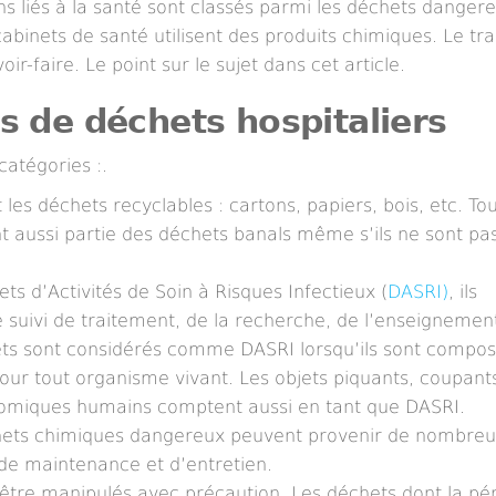
s liés à la santé sont classés parmi les déchets dangere
cabinets de santé utilisent des produits chimiques. Le tr
ir-faire. Le point sur le sujet dans cet article.
es de déchets hospitaliers
catégories :.
es déchets recyclables : cartons, papiers, bois, etc. Tou
t aussi partie des déchets banals même s’ils ne sont pa
s d’Activités de Soin à Risques Infectieux (
DASRI)
, ils
e suivi de traitement, de la recherche, de l’enseignemen
ts sont considérés comme DASRI lorsqu’ils sont compo
r tout organisme vivant. Les objets piquants, coupants
atomiques humains comptent aussi en tant que DASRI.
hets chimiques dangereux peuvent provenir de nombre
s de maintenance et d’entretien.
 être manipulés avec précaution. Les déchets dont la pé