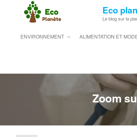
Skip
Eco plan
to
the
Le blog sur la pla
content
ENVIRONNEMENT
ALIMENTATION ET MODE
Zoom sur