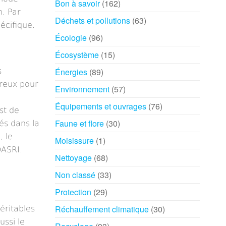
Bon à savoir
(162)
n. Par
Déchets et pollutions
(63)
écifique.
Écologie
(96)
Écosystème
(15)
s
Énergies
(89)
ureux pour
Environnement
(57)
Équipements et ouvrages
(76)
st de
Faune et flore
(30)
sés dans la
, le
Moisissure
(1)
DASRI.
Nettoyage
(68)
Non classé
(33)
Protection
(29)
Réchauffement climatique
(30)
éritables
ussi le