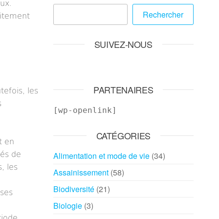
ux.
Rechercher
aitement
SUIVEZ-NOUS
PARTENAIRES
tefois, les
s
[wp-openlink]
CATÉGORIES
t en
sés de
Alimentation et mode de vie
(34)
, les
Assainissement
(58)
Biodiversité
(21)
uses
Biologie
(3)
riode