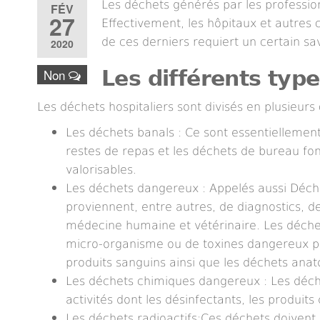
Les déchets générés par les profession
FÉV
27
Effectivement, les hôpitaux et autres 
de ces derniers requiert un certain savo
2020
Non
Les différents typ
Les déchets hospitaliers sont divisés en plusieurs 
Les déchets banals : Ce sont essentiellement l
restes de repas et les déchets de bureau fon
valorisables.
Les déchets dangereux : Appelés aussi Déchet
proviennent, entre autres, de diagnostics, d
médecine humaine et vétérinaire. Les déche
micro-organisme ou de toxines dangereux pou
produits sanguins ainsi que les déchets an
Les déchets chimiques dangereux : Les déc
activités dont les désinfectants, les produit
Les déchets radioactifs:Ces déchets doivent