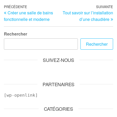
Navigation
Article
PRÉCÉDENTE
SUIVANTE
Ar
Créer une salle de bains
Tout savoir sur l’installation
précédent
su
de
fonctionnelle et moderne
d’une chaudière
l’article
Rechercher
Rechercher
SUIVEZ-NOUS
PARTENAIRES
[wp-openlink]
CATÉGORIES