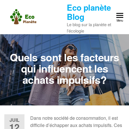
Skip
Eco planète
to
Blog
the
Menu
Le blog sur la planète et
content
l'écologie
Quels sont les facteurs
qui influencent les
achats impulsifs?
Dans notre société de consommation, il est
JUIL
12
difficile d’échapper aux achats impulsifs. Ces