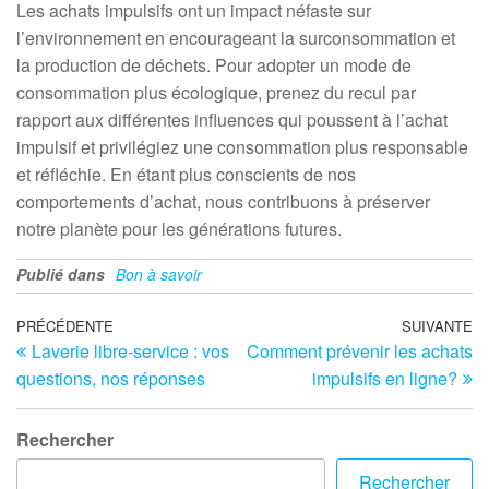
Les achats impulsifs ont un impact néfaste sur
l’environnement en encourageant la surconsommation et
la production de déchets. Pour adopter un mode de
consommation plus écologique, prenez du recul par
rapport aux différentes influences qui poussent à l’achat
impulsif et privilégiez une consommation plus responsable
et réfléchie. En étant plus conscients de nos
comportements d’achat, nous contribuons à préserver
notre planète pour les générations futures.
Publié dans
Bon à savoir
Navigation
Article
PRÉCÉDENTE
SUIVANTE
Ar
Laverie libre-service : vos
Comment prévenir les achats
précédent
su
de
questions, nos réponses
impulsifs en ligne?
l’article
Rechercher
Rechercher