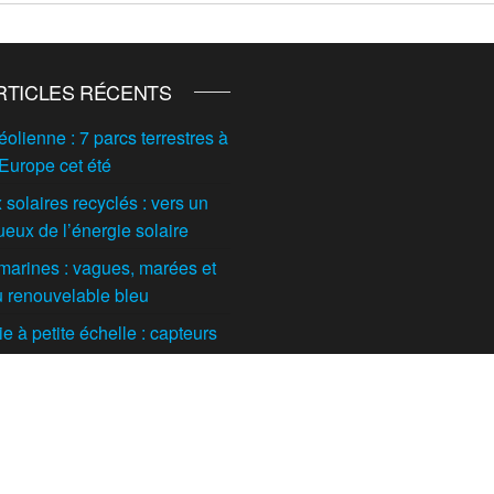
RTICLES RÉCENTS
éolienne : 7 parcs terrestres à
 Europe cet été
solaires recyclés : vers un
ueux de l’énergie solaire
marines : vagues, marées et
du renouvelable bleu
 à petite échelle : capteurs
t maisons individuelles
tes
orestière ou agricole : quelle
l’avenir de cette filière en