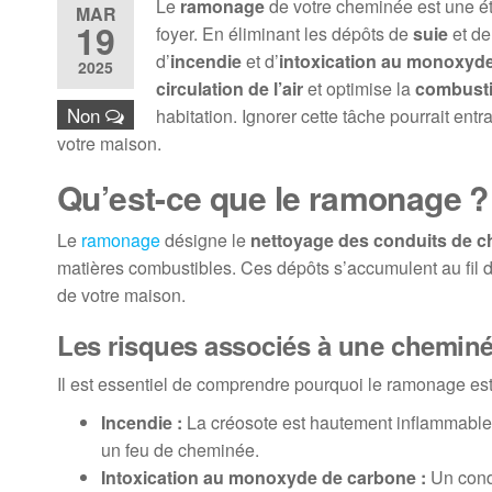
Le
ramonage
de votre cheminée est une ét
MAR
19
foyer. En éliminant les dépôts de
suie
et d
d’
incendie
et d’
intoxication au monoxyd
2025
circulation de l’air
et optimise la
combust
Non
habitation. Ignorer cette tâche pourrait ent
votre maison.
Qu’est-ce que le ramonage ?
Le
ramonage
désigne le
nettoyage des conduits de 
matières combustibles. Ces dépôts s’accumulent au fil d
de votre maison.
Les risques associés à une chemin
Il est essentiel de comprendre pourquoi le ramonage est
Incendie :
La créosote est hautement inflammable et
un feu de cheminée.
Intoxication au monoxyde de carbone :
Un condu