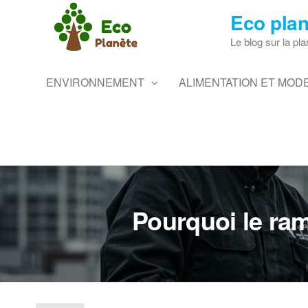
Skip
Eco plan
to
the
Le blog sur la pla
content
ENVIRONNEMENT
ALIMENTATION ET MODE
Pourquoi le ra