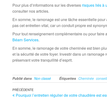
Pour plus d’informations sur les diverses
risques liés à
consulter nos articles.
En somme, le ramonage est une tâche essentielle pour as
pas cet entretien vital, car un conduit propre est synon
Pour tout renseignement complémentaire ou pour faire ap
Béarn Services
.
En somme, le ramonage de votre cheminée est bien plus q
et la sécurité de votre foyer. Investir dans un ramonage 
préservant votre tranquillité d’esprit.
Publié dans
Non classé
Étiquettes
Cheminée
consei
Navigation
Article
PRÉCÉDENTE
Pourquoi l’entretien régulier de votre chaudière est es
précédent
de
l’article