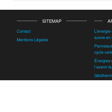
SITEMAP
A
Contact
L’énergie 
suivre en
Mentions Légales
Panneaux 
cycle vert
Énergies 
l’avenir 
Géothermie
enterrés e
intelligen
Biomasse f
voie pour 
Europe ?