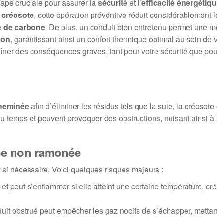
ape cruciale pour assurer la
sécurité
et l’
efficacité énergétiq
e
créosote
, cette opération préventive réduit considérablement l
e de carbone
. De plus, un conduit bien entretenu permet une m
ion
, garantissant ainsi un confort thermique optimal au sein de 
raîner des conséquences graves, tant pour votre sécurité que pou
cheminée
afin d’éliminer les résidus tels que la suie, la créosote 
u temps et peuvent provoquer des obstructions, nuisant ainsi à 
ée non ramonée
 si nécessaire. Voici quelques risques majeurs :
 peut s’enflammer si elle atteint une certaine température, cré
it obstrué peut empêcher les gaz nocifs de s’échapper, mettan