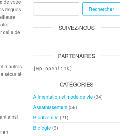
ue
de votre
Rechercher
es risques
eilleure
votre
SUIVEZ-NOUS
r celle de
PARTENAIRES
et d’autres
[wp-openlink]
la sécurité
CATÉGORIES
Alimentation et mode de vie
(34)
Assainissement
(58)
ant ainsi
Biodiversité
(21)
Biologie
(3)
t en