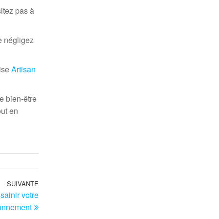
sitez pas à
e négligez
rise
Artisan
e bien-être
out en
SUIVANTE
Article
ainir votre
suivant
onnement