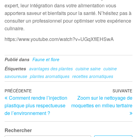
expert, leur intégration dans votre alimentation vous
apportera saveur et bienfaits pour la santé. N’hésitez pas à
consulter un professionnel pour optimiser votre expérience
culinaire.
https://www.youtube.com/watch?v=UGqXfIEHSwA
Publié dans
Faune et flore
Étiquettes
avantages des plantes
cuisine saine
cuisine
savoureuse
plantes aromatiques
recettes aromatiques
Navigation
Article
PRÉCÉDENTE
SUIVANTE
Ar
Comment rendre l’injection
Zoom sur le nettoyage de
précédent
su
de
plastique plus respectueuse
moquettes en milieu tertiaire
l’article
de l’environnement ?
Rechercher