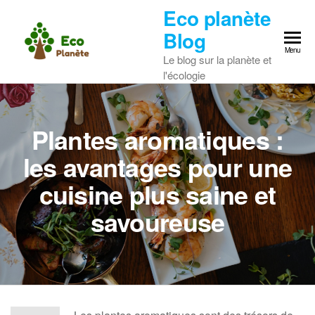
Skip
Eco planète
to
Blog
the
Menu
Le blog sur la planète et
content
l'écologie
Plantes aromatiques :
les avantages pour une
cuisine plus saine et
savoureuse