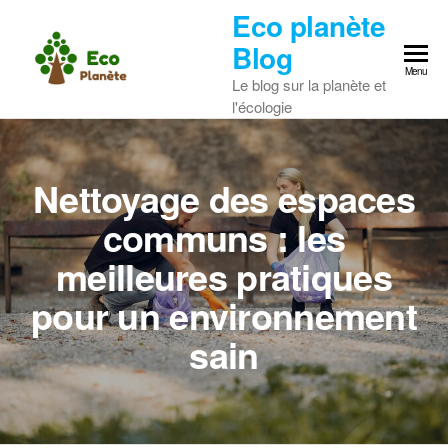
Skip
Eco planète
to
Blog
the
Menu
Le blog sur la planète et
content
l'écologie
Nettoyage des espaces
communs : les
meilleures pratiques
pour un environnement
sain