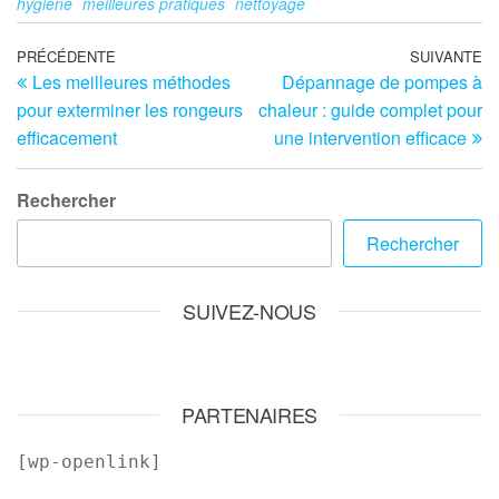
hygiène
meilleures pratiques
nettoyage
Navigation
Article
PRÉCÉDENTE
SUIVANTE
Ar
Les meilleures méthodes
Dépannage de pompes à
précédent
su
de
pour exterminer les rongeurs
chaleur : guide complet pour
l’article
efficacement
une intervention efficace
Rechercher
Rechercher
SUIVEZ-NOUS
PARTENAIRES
[wp-openlink]