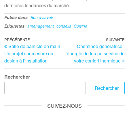
dernières tendances du marché.
Publié dans
Bon à savoir
Étiquettes
aménagement
conseils
Cuisine
Navigation
Article
PRÉCÉDENTE
SUIVANTE
Ar
Salle de bain clé en main :
Cheminée génératrice :
précédent
su
de
Un projet sur-mesure du
l’énergie du feu au service de
l’article
design à l’installation
votre confort thermique
Rechercher
Rechercher
SUIVEZ-NOUS