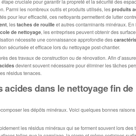
 étape cruciale pour garantir la propreté et la sécurité des esp
. Parmi les nombreux outils et produits utilisés, les
produits a
és pour leur efficacité, ces nettoyants permettent de lutter contr
ent
, les
taches de rouille
et autres contaminants minéraux. En 
cole de nettoyage
, les entreprises peuvent obtenir des surfac
utilisation nécessite une connaissance approfondie des
caractéri
ion sécurisée et efficace lors du nettoyage post-chantier.
rès des travaux de construction ou de rénovation. Afin d’assure
acides
devient souvent nécessaire pour éliminer les tâches pers
tres résidus tenaces.
s acides dans le nettoyage fin de
 décomposer les dépôts minéraux. Voici quelques bonnes raisons
idement les résidus minéraux qui se forment souvent lors des 
surfaces telles que le carrelage, la pierre et même certaines surf