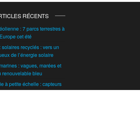
RTICLES RÉCENTS
éolienne : 7 parcs terrestres à
 Europe cet été
solaires recyclés : vers un
ueux de l’énergie solaire
marines : vagues, marées et
du renouvelable bleu
 à petite échelle : capteurs
t maisons individuelles
tes
orestière ou agricole : quelle
l’avenir de cette filière en