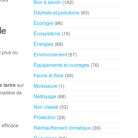
Bon à savoir
(162)
Déchets et pollutions
(63)
Écologie
(96)
de
Écosystème
(15)
Énergies
(89)
t plus ou
Environnement
(57)
Équipements et ouvrages
(76)
Faune et flore
(30)
e tartre
sur
Moisissure
(1)
 matière de
Nettoyage
(68)
Non classé
(33)
Protection
(29)
 efficace
Réchauffement climatique
(30)