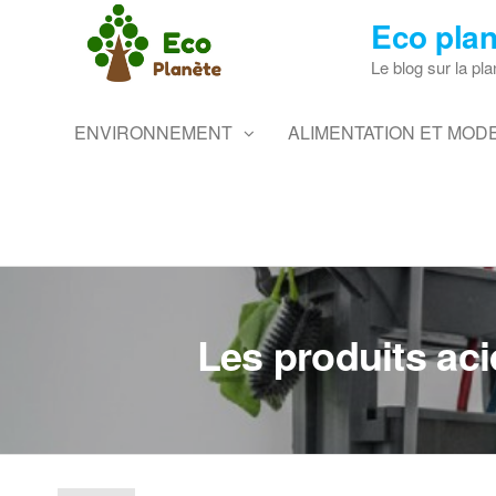
Skip
Eco plan
to
the
Le blog sur la pla
content
ENVIRONNEMENT
ALIMENTATION ET MODE
Les produits aci