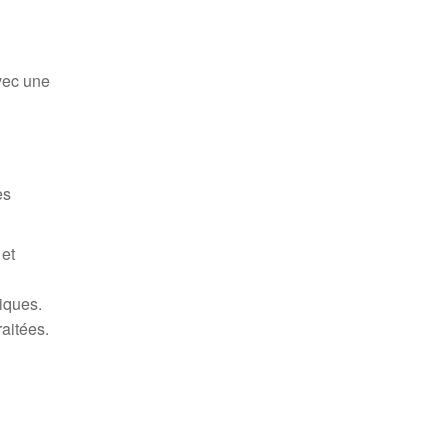
vec une
es
 et
iques.
aitées.