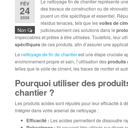
Le nettoyage fin de chantier représente une
FÉV
24
des travaux de construction ou de rénovation
jouent un rôle spécifique et essentiel. Réput
2026
résidus tenaces, tels que les
voiles de cim
Non
judicieusement ces solutions dans le
proto
impeccables et prêtes à être utilisées. Toutefois, leur 
spécifiques
de ces produits, afin d’assurer une applicat
Le
nettoyage de fin de chantier
est une étape cruciale ap
environnement propre et sain, l’utilisation des
produits 
telles que le voile de ciment, les traces de mortier et au
Pourquoi utiliser des produit
chantier ?
Les produits acides sont réputés pour leur efficacité à
intégrer dans votre arsenal de nettoyage :
Efficacité :
Les acides permettent de dissoudre rap
Polyvalence :
Ils peuvent être utilisés sur divers 