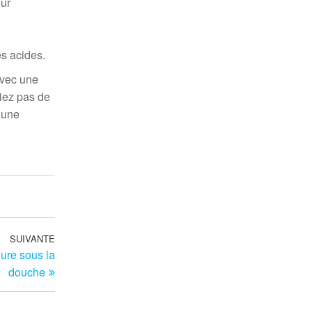
our
s acides.
Avec une
liez pas de
r une
SUIVANTE
Article
lure sous la
suivant
douche