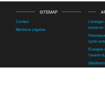
SITEMAP
A
Contact
L’énergie 
suivre en
Mentions Légales
Panneaux 
cycle vert
Énergies 
l’avenir 
Géothermie
enterrés e
intelligen
Biomasse f
voie pour 
Europe ?