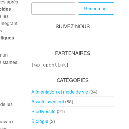
aces après
Rechercher
cides
e les
intégrant
SUIVEZ-NOUS
es
stiques
PARTENAIRES
r un
istantes,
[wp-openlink]
CATÉGORIES
Alimentation et mode de vie
(34)
Assainissement
(58)
 de les
Biodiversité
(21)
Biologie
(3)
travaux.
aces