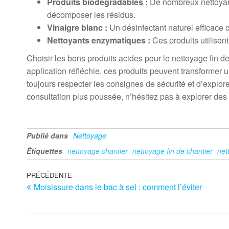
Produits biodégradables :
De nombreux nettoyant
décomposer les résidus.
Vinaigre blanc :
Un désinfectant naturel efficace 
Nettoyants enzymatiques :
Ces produits utilisen
Choisir les bons produits acides pour le nettoyage fin d
application réfléchie, ces produits peuvent transformer
toujours respecter les consignes de sécurité et d’explor
consultation plus poussée, n’hésitez pas à explorer des
Publié dans
Nettoyage
Étiquettes
nettoyage chantier
nettoyage fin de chantier
net
Navigation
Article
PRÉCÉDENTE
Moisissure dans le bac à sel : comment l’éviter
précédent
de
l’article