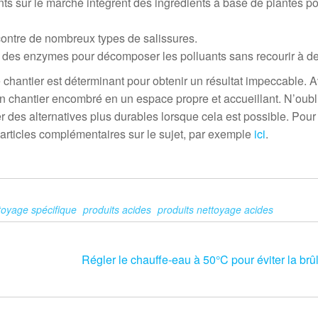
s sur le marché intègrent des ingrédients à base de plantes p
contre de nombreux types de salissures.
t des enzymes pour décomposer les polluants sans recourir à de
e chantier est déterminant pour obtenir un résultat impeccable. 
 un chantier encombré en un espace propre et accueillant. N’oub
er des alternatives plus durables lorsque cela est possible. Pou
 articles complémentaires sur le sujet, par exemple
ici
.
toyage spécifique
produits acides
produits nettoyage acides
Régler le chauffe-eau à 50°C pour éviter la brû