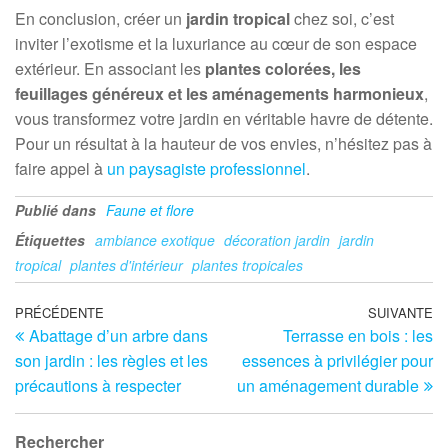
En conclusion, créer un
jardin tropical
chez soi, c’est
inviter l’exotisme et la luxuriance au cœur de son espace
extérieur. En associant les
plantes colorées, les
feuillages généreux et les aménagements harmonieux
,
vous transformez votre jardin en véritable havre de détente.
Pour un résultat à la hauteur de vos envies, n’hésitez pas à
faire appel à
un paysagiste professionnel
.
Publié dans
Faune et flore
Étiquettes
ambiance exotique
décoration jardin
jardin
tropical
plantes d'intérieur
plantes tropicales
Navigation
Article
PRÉCÉDENTE
SUIVANTE
Ar
Abattage d’un arbre dans
Terrasse en bois : les
précédent
su
de
son jardin : les règles et les
essences à privilégier pour
l’article
précautions à respecter
un aménagement durable
Rechercher