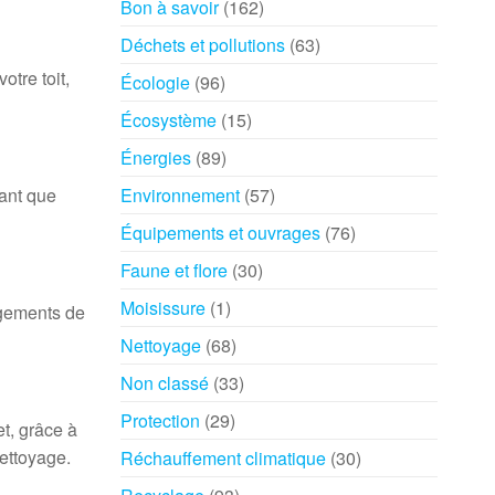
Bon à savoir
(162)
Déchets et pollutions
(63)
tre toit,
Écologie
(96)
Écosystème
(15)
Énergies
(89)
tant que
Environnement
(57)
Équipements et ouvrages
(76)
Faune et flore
(30)
Moisissure
(1)
ngements de
Nettoyage
(68)
Non classé
(33)
Protection
(29)
et, grâce à
nettoyage.
Réchauffement climatique
(30)