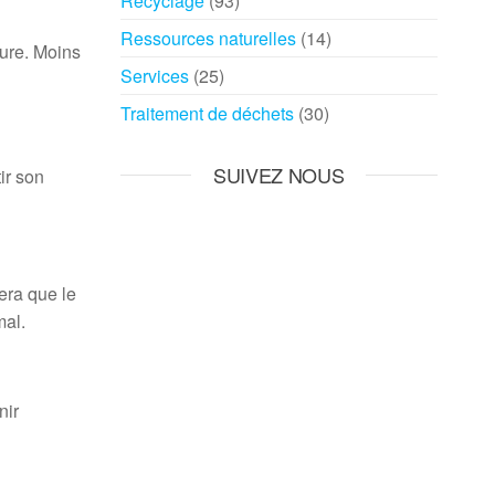
Recyclage
(93)
Ressources naturelles
(14)
ture. Moins
Services
(25)
Traitement de déchets
(30)
SUIVEZ NOUS
ir son
era que le
mal.
nir