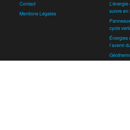
Contact
L’énergie 
suivre en
Mentions Légales
Panneaux 
cycle vert
Énergies 
l’avenir 
Géothermie
enterrés e
intelligen
Biomasse f
voie pour 
Europe ?