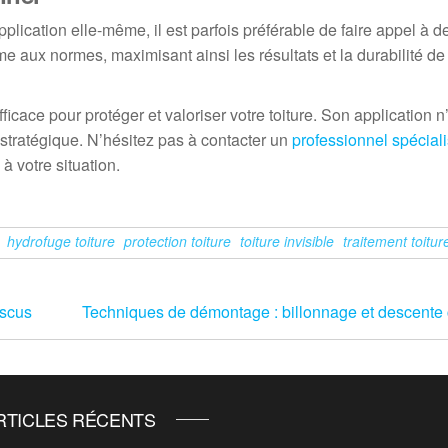
lication elle-même, il est parfois préférable de faire appel à d
e aux normes, maximisant ainsi les résultats et la durabilité de
fficace pour protéger et valoriser votre toiture. Son application n
stratégique. N’hésitez pas à contacter un
professionnel spécial
à votre situation.
hydrofuge toiture
protection toiture
toiture invisible
traitement toitur
iscus
Techniques de démontage : billonnage et descente 
RTICLES RÉCENTS