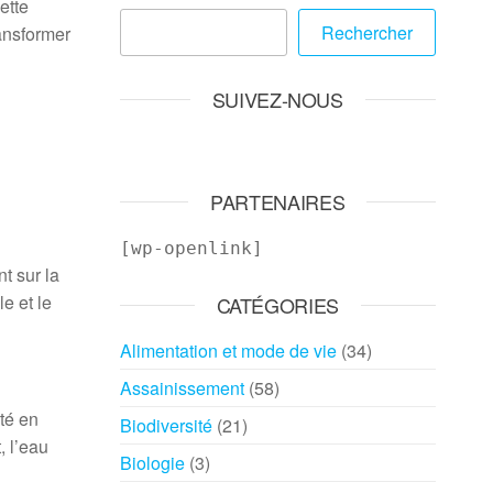
ette
Rechercher
ransformer
SUIVEZ-NOUS
PARTENAIRES
[wp-openlink]
t sur la
le et le
CATÉGORIES
Alimentation et mode de vie
(34)
Assainissement
(58)
té en
Biodiversité
(21)
, l’eau
Biologie
(3)