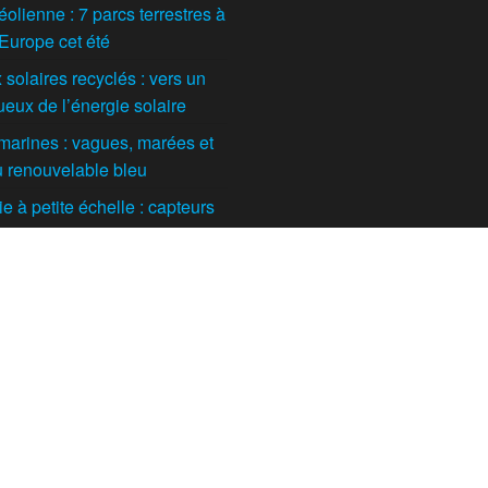
éolienne : 7 parcs terrestres à
 Europe cet été
solaires recyclés : vers un
ueux de l’énergie solaire
marines : vagues, marées et
du renouvelable bleu
 à petite échelle : capteurs
t maisons individuelles
tes
orestière ou agricole : quelle
l’avenir de cette filière en
Fièrement propulsé par
WordPress
|
Thème :
Futurio