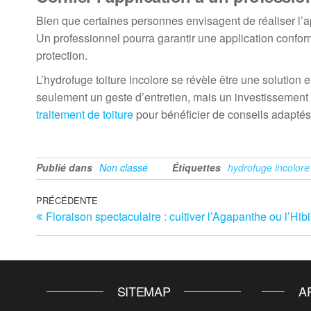
Bien que certaines personnes envisagent de réaliser l’app
Un professionnel pourra garantir une application conform
protection.
L’hydrofuge toiture incolore se révèle être une solution e
seulement un geste d’entretien, mais un investissement 
traitement de toiture
pour bénéficier de conseils adaptés 
Publié dans
Non classé
Étiquettes
hydrofuge incolore
Navigation
Article
PRÉCÉDENTE
Floraison spectaculaire : cultiver l’Agapanthe ou l’Hib
précédent
de
l’article
SITEMAP
A