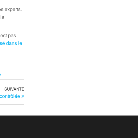
es experts.
 la
’est pas
isé dans le
e
SUIVANTE
Article
contrôlée
suivant