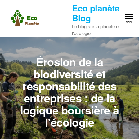
Skip
Eco planète
to
Blog
the
Menu
Le blog sur la planète et
content
l'écologie
Érosion de la
biodiversité et
responsabilité des
entreprises : de la
logique boursière à
l’écologie