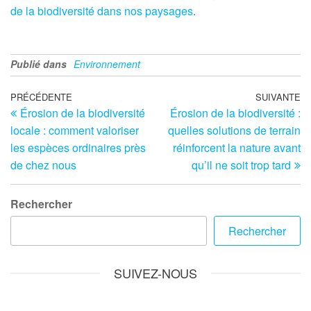
de la biodiversité dans nos paysages
.
Publié dans
Environnement
Navigation
Article
PRÉCÉDENTE
SUIVANTE
Ar
Érosion de la biodiversité
Érosion de la biodiversité :
précédent
su
de
locale : comment valoriser
quelles solutions de terrain
l’article
les espèces ordinaires près
réinforcent la nature avant
de chez nous
qu’il ne soit trop tard
Rechercher
Rechercher
SUIVEZ-NOUS