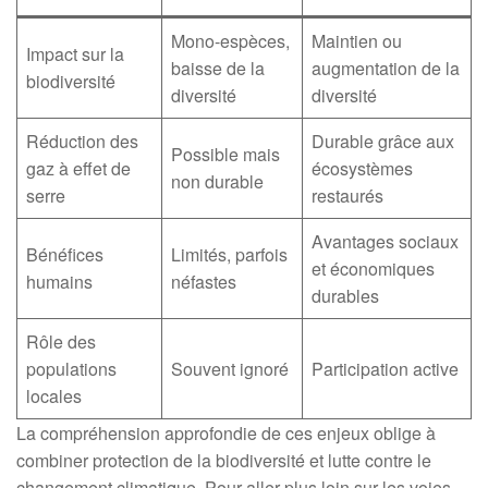
Mono-espèces,
Maintien ou
Impact sur la
baisse de la
augmentation de la
biodiversité
diversité
diversité
Réduction des
Durable grâce aux
Possible mais
gaz à effet de
écosystèmes
non durable
serre
restaurés
Avantages sociaux
Bénéfices
Limités, parfois
et économiques
humains
néfastes
durables
Rôle des
populations
Souvent ignoré
Participation active
locales
La compréhension approfondie de ces enjeux oblige à
combiner protection de la biodiversité et lutte contre le
changement climatique. Pour aller plus loin sur les voies