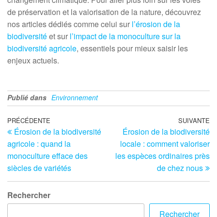
de préservation et la valorisation de la nature, découvrez
nos articles dédiés comme celui sur
l’érosion de la
biodiversité
et sur
l’impact de la monoculture sur la
biodiversité agricole
, essentiels pour mieux saisir les
enjeux actuels.
Publié dans
Environnement
Navigation
Article
PRÉCÉDENTE
SUIVANTE
Ar
Érosion de la biodiversité
Érosion de la biodiversité
précédent
su
de
agricole : quand la
locale : comment valoriser
l’article
monoculture efface des
les espèces ordinaires près
siècles de variétés
de chez nous
Rechercher
Rechercher