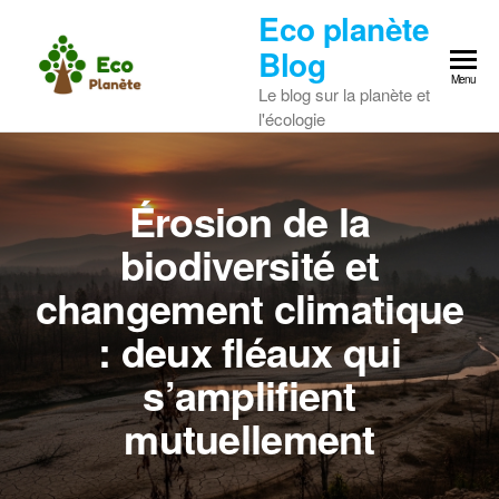
Skip
Eco planète
to
Blog
the
Menu
Le blog sur la planète et
content
l'écologie
Érosion de la
biodiversité et
changement climatique
: deux fléaux qui
s’amplifient
mutuellement