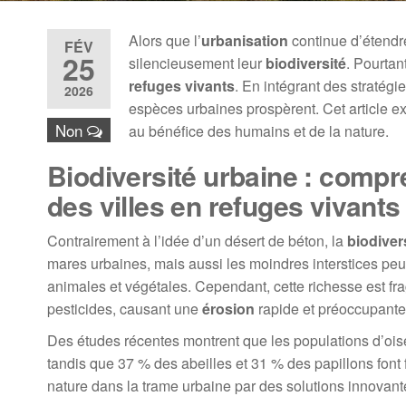
Alors que l’
urbanisation
continue d’étendre
FÉV
25
silencieusement leur
biodiversité
. Pourtan
refuges vivants
. En intégrant des stratégie
2026
espèces urbaines prospèrent. Cet article ex
Non
au bénéfice des humains et de la nature.
Biodiversité urbaine : compr
des villes en refuges vivants
Contrairement à l’idée d’un désert de béton, la
biodiver
mares urbaines, mais aussi les moindres interstices pe
animales et végétales. Cependant, cette richesse est fragil
pesticides, causant une
érosion
rapide et préoccupante d
Des études récentes montrent que les populations d’ois
tandis que 37 % des abeilles et 31 % des papillons font f
nature dans la trame urbaine par des solutions innovant