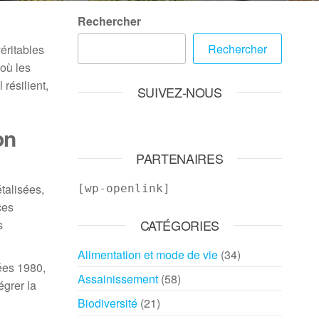
Rechercher
Rechercher
éritables
 où les
résilient,
SUIVEZ-NOUS
on
PARTENAIRES
étalisées,
[wp-openlink]
ces
CATÉGORIES
s
Alimentation et mode de vie
(34)
ées 1980,
Assainissement
(58)
égrer la
Biodiversité
(21)