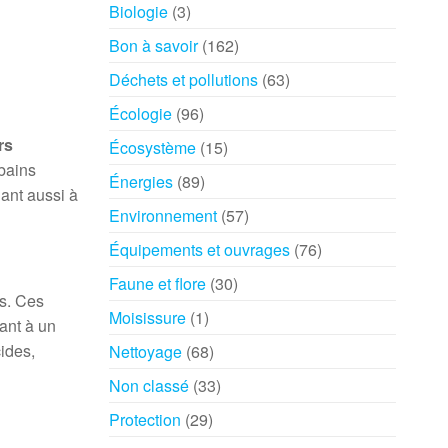
Biologie
(3)
Bon à savoir
(162)
Déchets et pollutions
(63)
Écologie
(96)
rs
Écosystème
(15)
rbains
Énergies
(89)
ant aussi à
Environnement
(57)
Équipements et ouvrages
(76)
Faune et flore
(30)
es. Ces
Moisissure
(1)
pant à un
ides,
Nettoyage
(68)
Non classé
(33)
Protection
(29)