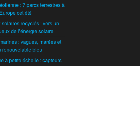
éolienne : 7 parcs terrestres à
 Europe cet été
solaires recyclés : vers un
ueux de l’énergie solaire
marines : vagues, marées et
du renouvelable bleu
 à petite échelle : capteurs
t maisons individuelles
tes
orestière ou agricole : quelle
l’avenir de cette filière en
Fièrement propulsé par
WordPress
|
Thème :
Futurio