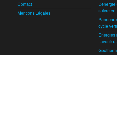
Contact
L’énergie 
suivre en
Mentions Légales
Panneaux 
cycle vert
Énergies 
l’avenir 
Géothermie
enterrés e
intelligen
Biomasse f
voie pour 
Europe ?