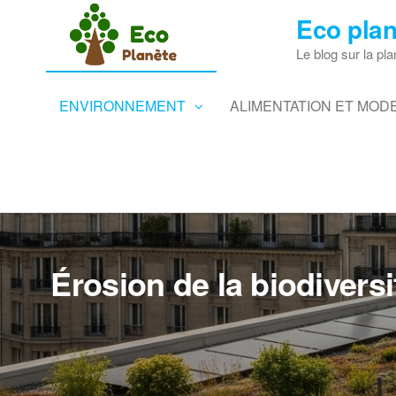
Skip
Eco plan
to
the
Le blog sur la pla
content
ENVIRONNEMENT
ALIMENTATION ET MODE
Érosion de la biodiversit