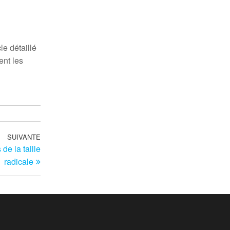
le détaillé
nt les
SUIVANTE
Article
de la taille
suivant
radicale