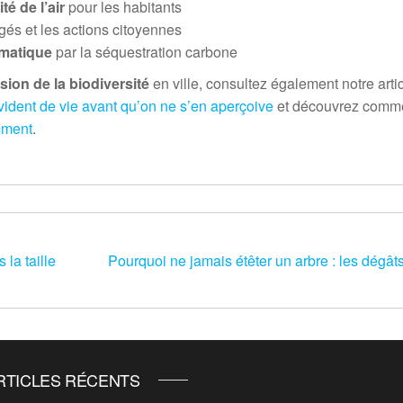
é de l’air
pour les habitants
agés et les actions citoyennes
imatique
par la séquestration carbone
sion de la biodiversité
en ville, consultez également notre artic
vident de vie avant qu’on ne s’en aperçoive
et découvrez comme
mment
.
 la taille
Pourquoi ne jamais étêter un arbre : les dégâts 
RTICLES RÉCENTS