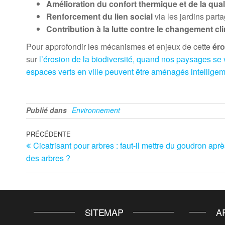
Amélioration du confort thermique et de la qualit
Renforcement du lien social
via les jardins part
Contribution à la lutte contre le changement cl
Pour approfondir les mécanismes et enjeux de cette
éro
sur
l’érosion de la biodiversité, quand nos paysages se 
espaces verts en ville peuvent être aménagés intellige
Publié dans
Environnement
Navigation
Article
PRÉCÉDENTE
Cicatrisant pour arbres : faut-il mettre du goudron après
précédent
de
des arbres ?
l’article
SITEMAP
A