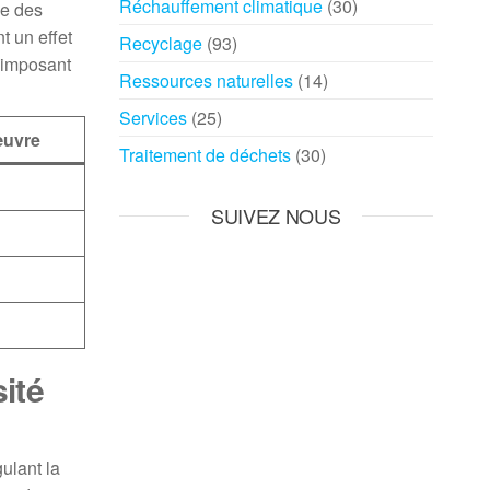
Réchauffement climatique
(30)
ue des
t un effet
Recyclage
(93)
n imposant
Ressources naturelles
(14)
Services
(25)
œuvre
Traitement de déchets
(30)
SUIVEZ NOUS
sité
gulant la