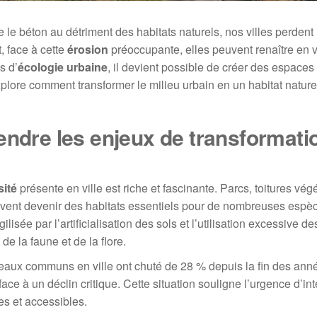
 le béton au détriment des habitats naturels, nos villes perdent
t, face à cette
érosion
préoccupante, elles peuvent renaître en v
s d’
écologie urbaine
, il devient possible de créer des espaces
plore comment transformer le milieu urbain en un habitat naturel 
endre les enjeux de transformati
sité
présente en ville est riche et fascinante. Parcs, toitures vég
uvent devenir des habitats essentiels pour de nombreuses espè
isée par l’artificialisation des sols et l’utilisation excessive de
e la faune et de la flore.
eaux communs en ville ont chuté de 28 % depuis la fin des ann
ace à un déclin critique. Cette situation souligne l’urgence d’int
es et accessibles.