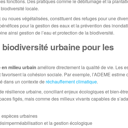
ces fonctions. Des pratiques comme le débitumage et la plantat
 biodiversité locale.
ux ou noues végétalisées, constituent des refuges pour une diver
 bénéfices pour la gestion des eaux et la prévention des inondat
ne ainsi gestion de l’eau et protection de la biodiversité.
 biodiversité urbaine pour les
é en milieu urbain
améliore directement la qualité de vie. Les 
s et favorisent la cohésion sociale. Par exemple, l’ADEME estime 
 clé dans un contexte de
réchauffement climatique
.
résilience urbaine, conciliant enjeux écologiques et bien-être c
spaces figés, mais comme des milieux vivants capables de s’ada
es espèces urbaines
ésimperméabilisation et la gestion écologique