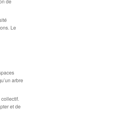
ion de
sité
ions. Le
espaces
qu’un arbre
ollectif.
pter et de