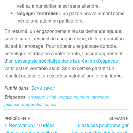
Veillez à humidifier le sol sans attendre.
Négliger l’entretien :
un gazon nouvellement semé
mérite une attention particulière.
En résumé, un engazonnement réussi demande rigueur,
savoir-faire et respect de chaque étape, de la préparation
du sol à l’arrosage. Pour obtenir une pelouse durable,
esthétique et adaptée à votre terrain, l’accompagnement
d’
un paysagiste spécialisé dans la création d’espaces
verts
est un véritable atout. Son expertise garantit un
résultat optimal et un extérieur valorisé sur le long terme.
Publié dans
Bon à savoir
Étiquettes
arrosage initial
engazonnement
jardinage
pelouse
préparation du sol
Navigation
Article
PRÉCÉDENTE
SUIVANTE
Ar
Rénovation : 10 idées
5 astuces pour déneiger
précédent
su
de
simples pour une salle de
facilement les alentours de