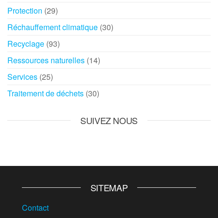
Protection
(29)
Réchauffement climatique
(30)
Recyclage
(93)
Ressources naturelles
(14)
Services
(25)
Traitement de déchets
(30)
SUIVEZ NOUS
SITEMAP
Contact