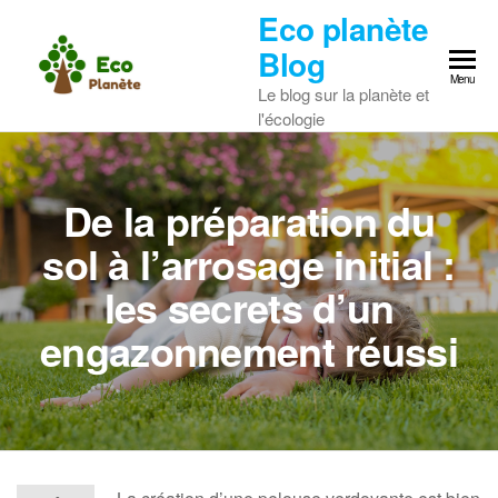
Skip
Eco planète
to
Blog
the
Menu
Le blog sur la planète et
content
l'écologie
De la préparation du
sol à l’arrosage initial :
les secrets d’un
engazonnement réussi