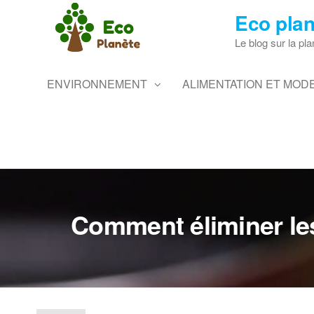
Skip
Eco plan
to
the
Le blog sur la pla
content
ENVIRONNEMENT
ALIMENTATION ET MODE
Comment éliminer les