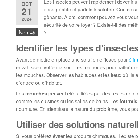
Les insectes peuvent rapidement devenir u
OCT
21
désagréable et parfois insalubre. Que ce s
gênante. Alors, comment pouvez-vous vous 
2024
sécurité de votre foyer ? Existe-t-il des m
Non
?
Identifier les types d’insecte
Avant de mettre en place une solution efficace pour
élim
envahissent votre maison. Les méthodes pour traiter une
les mouches. Observer les habitudes et les lieux où ils
d’entrée ou d’habitat.
Les
mouches
peuvent être attirées par des restes de no
comme les cuisines ou les salles de bains. Les
fourmis
nourriture. En identifiant la nature du problème, vous po
Utiliser des solutions nature
Si vous préférez éviter les produits chimiques, il existe 