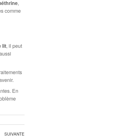
éthrine
,
ques comme
lit
, il peut
 aussi
traitements
avenir.
antes. En
roblème
SUIVANTE
Article