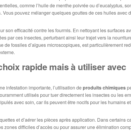
entielles, comme l’huile de menthe poivrée ou d’eucalyptus, so
es. Vous pouvez mélanger quelques gouttes de ces huiles avec d
r son efficacité contre les fourmis. En nettoyant les surfaces a
s par ces insectes, perturbant ainsi leur trajet vers la nourritur
se de fossiles d’algues microscopiques, est particulièrement red
externe.
hoix rapide mais à utiliser avec
ne infestation importante, l’utilisation de
produits chimiques
pe
couramment utilisés pour tuer directement les insectes ou les e
pulés avec soin, car ils peuvent être nocifs pour les humains et
iquettes et d’aérer les pièces après application. Dans certains ca
 des zones difficiles d’accès ou pour assurer une élimination com