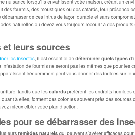
ne nuisance lorsqu’ils envahissent votre maison, créant un en
oit des fourmis, des moustiques ou des cafards, leur présence e
débarrasser de ces intrus de façon durable et sans compromett
éthodes naturelles ou devez-vous toujours recourir à des produit
s et leurs sources
iner les insectes
, il est essentiel de
déterminer quels types d’
 infestation de fourmis ne seront pas les mêmes que pour les c
 apparaissent fréquemment peut vous donner des indices sur leu
urriture, tandis que les
cafards
préfèrent les endroits humides 
, quant à elles, forment des colonies souvent près des sources 
uvez mieux cibler votre plan d’action.
lles pour se débarrasser des ins
plusieurs
remèdes naturels
qui peuvent s’avérer efficaces pour 