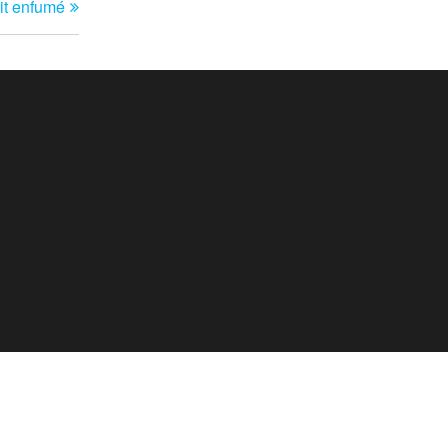
uit enfumé
suivant