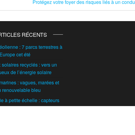
Protégez votre foyer des risques liés à un cond
RTICLES RÉCENTS
éolienne : 7 parcs terrestres à
 Europe cet été
solaires recyclés : vers un
ueux de l’énergie solaire
marines : vagues, marées et
du renouvelable bleu
 à petite échelle : capteurs
t maisons individuelles
tes
orestière ou agricole : quelle
l’avenir de cette filière en