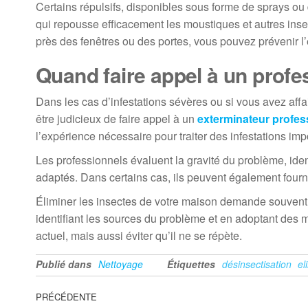
Certains répulsifs, disponibles sous forme de sprays ou
qui repousse efficacement les moustiques et autres insec
près des fenêtres ou des portes, vous pouvez prévenir l
Quand faire appel à un profe
Dans les cas d’infestations sévères ou si vous avez affa
être judicieux de faire appel à un
exterminateur profes
l’expérience nécessaire pour traiter des infestations im
Les professionnels évaluent la gravité du problème, ident
adaptés. Dans certains cas, ils peuvent également fournir
Éliminer les insectes de votre maison demande souvent
identifiant les sources du problème et en adoptant de
actuel, mais aussi éviter qu’il ne se répète.
Publié dans
Nettoyage
Étiquettes
désinsectisation
el
Navigation
Article
PRÉCÉDENTE