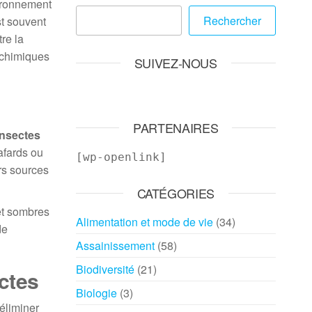
vironnement
Rechercher
st souvent
re la
s chimiques
SUIVEZ-NOUS
PARTENAIRES
insectes
afards ou
[wp-openlink]
rs sources
CATÉGORIES
et sombres
Alimentation et mode de vie
(34)
de
Assainissement
(58)
Biodiversité
(21)
ectes
Biologie
(3)
éliminer