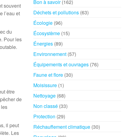
Bon à savoir
(162)
nt souvent
Déchets et pollutions
(63)
e l’eau et
Écologie
(96)
vec du
Écosystème
(15)
e. Pour les
Énergies
(89)
outable.
Environnement
(57)
Équipements et ouvrages
(76)
Faune et flore
(30)
Moisissure
(1)
ut être
Nettoyage
(68)
mpêcher de
Non classé
(33)
 les
Protection
(29)
s, il peut
Réchauffement climatique
(30)
plète. Les