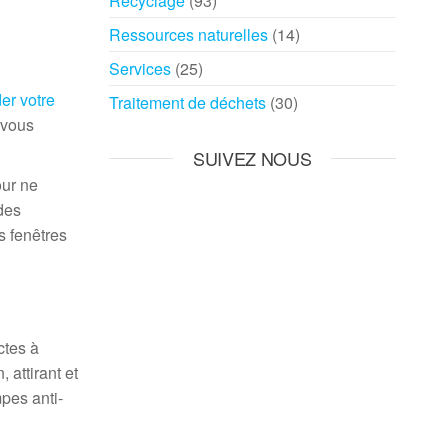
Recyclage
(93)
Ressources naturelles
(14)
Services
(25)
er votre
Traitement de déchets
(30)
, vous
SUIVEZ NOUS
our ne
des
s fenêtres
ctes à
attirant et
pes anti-