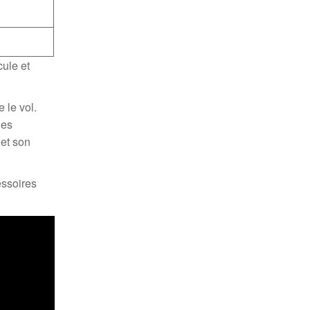
cule et
 le vol.
les
 et son
essoires