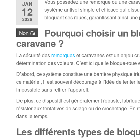
Vous possédez une remorque ou une caravan
JAN
12
système antivol simple et efficace qui dissua
bloquant ses roues, garantissant ainsi une p
2026
Pourquoi choisir un b
Non
caravane ?
La sécurité des
remorques
et caravanes est un enjeu cruc
détermination des voleurs. C’est ici que le bloque-roue e
D’abord, ce système constitue une barrière physique très
ce matériel, il est souvent découragé à l’idée de tenter 
impossible sans retirer l’appareil.
De plus, ce dispositif est généralement robuste, fabriqué
résister aux tentatives de sciage ou de crochetage. En
dans le temps.
Les différents types de bloq