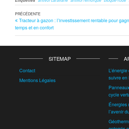
Navigation
Article
PRÉCÉDENTE
Tracteur à gazon : l’investissement rentable pour gag
précédent
de
temps et en confort
l’article
SITEMAP
A
Contact
L’énergie 
suivre en
Mentions Légales
Panneaux 
cycle vert
Énergies 
l’avenir 
Géothermie
enterrés e