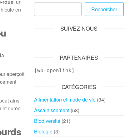
e-roue
, un
Rechercher
éhicule en
SUIVEZ-NOUS
ou
la
PARTENAIRES
[wp-openlink]
ur aperçoit
lacement
CATÉGORIES
Alimentation et mode de vie
(34)
peut ainsi
on et durée
Assainissement
(58)
Biodiversité
(21)
ourds
Biologie
(3)