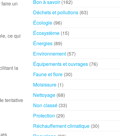
Bon à savoir
(162)
faire un
Déchets et pollutions
(63)
Écologie
(96)
Écosystème
(15)
le, ce qui
Énergies
(89)
Environnement
(57)
Équipements et ouvrages
(76)
litant la
Faune et flore
(30)
Moisissure
(1)
Nettoyage
(68)
e tentative
Non classé
(33)
Protection
(29)
Réchauffement climatique
(30)
ques