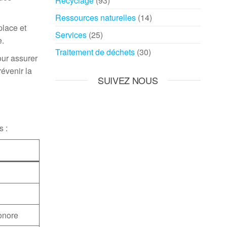
Recyclage
(93)
Ressources naturelles
(14)
place et
Services
(25)
e.
Traitement de déchets
(30)
our assurer
révenir la
SUIVEZ NOUS
s :
onore