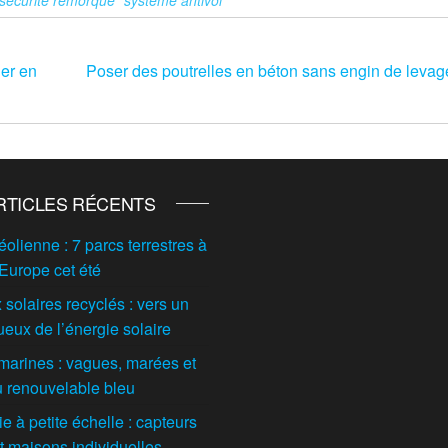
ner en
Poser des poutrelles en béton sans engin de levage
RTICLES RÉCENTS
éolienne : 7 parcs terrestres à
 Europe cet été
solaires recyclés : vers un
ueux de l’énergie solaire
marines : vagues, marées et
du renouvelable bleu
 à petite échelle : capteurs
t maisons individuelles