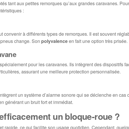
és tant aux petites remorques qu’aux grandes caravanes. Pour 
téristiques :
t convenir à différents types de remorques. Il est souvent réglab
es pneus change. Son
polyvalence
en fait une option très prisée.
avane
écialement pour les caravanes. Ils intègrent des dispositifs faci
ticulières, assurant une meilleure protection personnalisée.
 intègrent un système d’alarme sonore qui se déclenche en cas d
n générant un bruit fort et immédiat.
r efficacement un bloque-roue ?
et rapide, ce qui facilite son usage quotidien. Cependant, quel