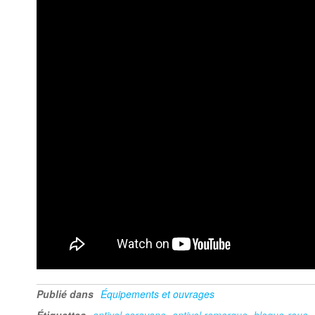
Publié dans
Équipements et ouvrages
Étiquettes
antivol caravane
antivol remorque
bloque-roue