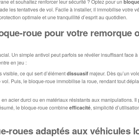
e et souhaitez renforcer leur sécurité ? Optez pour un
bloqu
de les tentatives de vol. Facile à installer, il immobilise votre v
rotection optimale et une tranquillité d’esprit au quotidien.
loque-roue pour votre remorque 
ial. Un simple antivol peut parfois se révéler insuffisant face à 
ntre en jeu :
 visible, ce qui sert d’élément
dissuasif
majeur. Dès qu’un vole
le vol. Puis, le bloque-roue immobilise la roue, rendant tout dép
 en acier durci ou en matériaux résistants aux manipulations. Il 
 résumé, le bloque-roue combine
efficacité
, simplicité d’utilisati
ue-roues adaptés aux véhicules l