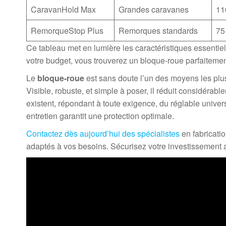
CaravanHold Max
Grandes caravanes
11
RemorqueStop Plus
Remorques standards
75
Ce tableau met en lumière les caractéristiques essentiell
votre budget, vous trouverez un bloque-roue parfaiteme
Le
bloque-roue
est sans doute l’un des moyens les plus
Visible, robuste, et simple à poser, il réduit considéra
existent, répondant à toute exigence, du réglable univer
entretien garantit une protection optimale.
Contactez dès aujourd’hui des spécialistes
en fabricatio
adaptés à vos besoins. Sécurisez votre investissement av