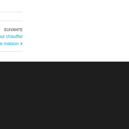
SUIVANTE
Article
our chauffer
suivant
re maison