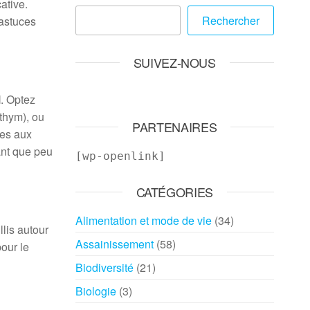
ative.
Rechercher
 astuces
SUIVEZ-NOUS
l
. Optez
thym), ou
PARTENAIRES
tes aux
ant que peu
[wp-openlink]
CATÉGORIES
Alimentation et mode de vie
(34)
lis autour
Assainissement
(58)
pour le
Biodiversité
(21)
Biologie
(3)