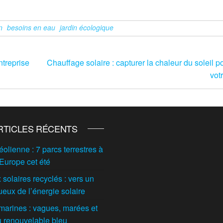
n
besoins en eau
jardin écologique
ntreprise
Chauffage solaire : capturer la chaleur du soleil p
vot
RTICLES RÉCENTS
éolienne : 7 parcs terrestres à
 Europe cet été
solaires recyclés : vers un
ueux de l’énergie solaire
marines : vagues, marées et
du renouvelable bleu