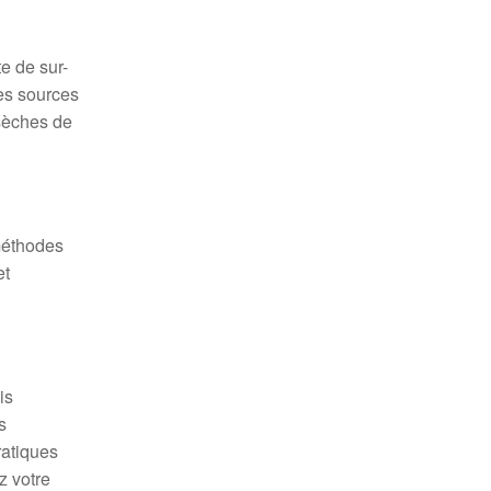
te de sur-
des sources
 sèches de
méthodes
et
is
s
ratiques
z votre