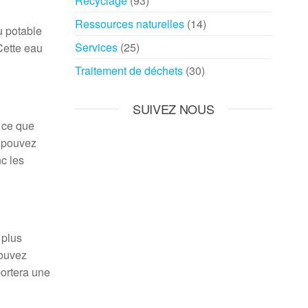
Recyclage
(93)
Ressources naturelles
(14)
u potable
Services
(25)
Cette eau
Traitement de déchets
(30)
SUIVEZ NOUS
à ce que
s pouvez
c les
 plus
pouvez
ortera une