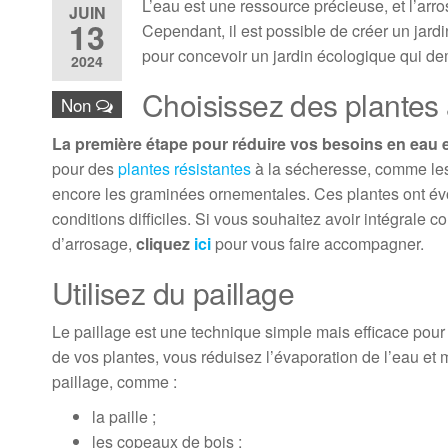
L’eau est une ressource précieuse, et l’arr
JUIN
13
Cependant, il est possible de créer un jard
pour concevoir un jardin écologique qui dem
2024
Choisissez des plantes
Non
La première étape pour réduire vos besoins en eau es
pour des
plantes résistantes
à la sécheresse, comme les
encore les graminées ornementales. Ces plantes ont évo
conditions difficiles. Si vous souhaitez avoir intégral
d’arrosage,
cliquez
ici
pour vous faire accompagner.
Utilisez du paillage
Le paillage est une technique simple mais efficace pour 
de vos plantes, vous réduisez l’évaporation de l’eau et m
paillage, comme :
la paille ;
les copeaux de bois ;