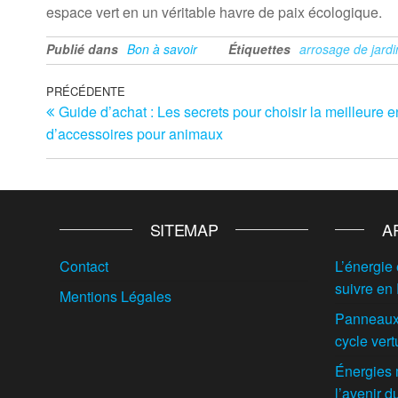
espace vert en un véritable havre de paix écologique.
Publié dans
Bon à savoir
Étiquettes
arrosage de jardi
Navigation
Article
PRÉCÉDENTE
Guide d’achat : Les secrets pour choisir la meilleure e
précédent
de
d’accessoires pour animaux
l’article
SITEMAP
A
Contact
L’énergie 
suivre en
Mentions Légales
Panneaux 
cycle vert
Énergies 
l’avenir 