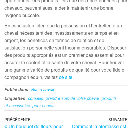
approfondis. Des produits, tels que des rince-bouches pour
chevaux, peuvent aussi aider à maintenir une bonne
hygiène buccale.
En conclusion, bien que la possession et l’entretien d’un
cheval nécessitent des investissements en temps et en
argent, les bénéfices en termes de relation et de
satisfaction personnelle sont incommensurables. Disposer
des produits appropriés est un premier pas essentiel pour
assurer le confort et la santé de votre cheval. Pour trouver
une gamme variée de produits de qualité pour votre fidèle
compagnon équin, visitez
ce site
.
Publié dans
Bon à savoir
Étiquettes
conseils
prendre soin de votre cheval
produits
et accessoires pour cheval
Navigation
Article
PRÉCÉDENTE
SUIVANTE
Ar
Un bouquet de fleurs pour
Comment la biomasse est-
précédent
su
de