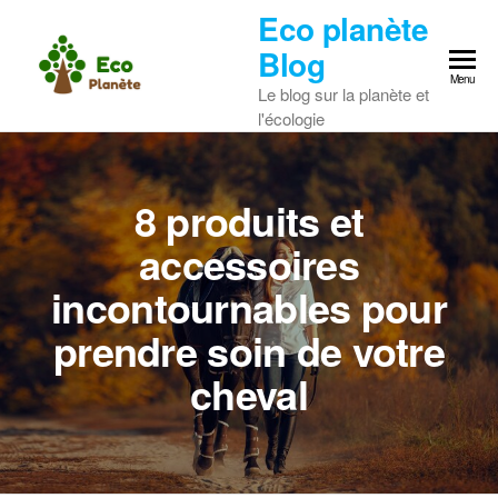
Skip
Eco planète
to
Blog
the
Menu
Le blog sur la planète et
content
l'écologie
8 produits et
accessoires
incontournables pour
prendre soin de votre
cheval